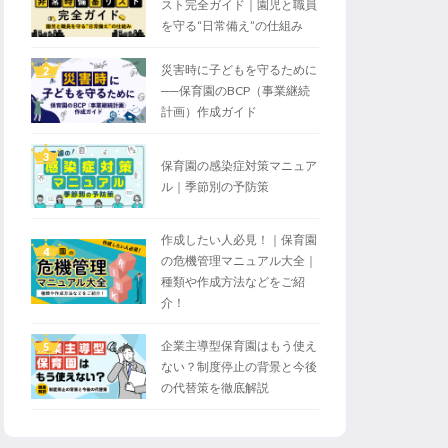
スト完全ガイド｜園児と職員
を守る“日常備え”の仕組み
災害時に子どもを守るために
2
──保育園のBCP（事業継続
計画）作成ガイド
3
保育園の感染症対策マニュア
ル｜季節別の予防策
作成したい人必見！｜保育園
4
の危機管理マニュアル大全｜
種類や作成方法などをご紹
介！
企業主導型保育園はもう使え
5
ない？制度停止の背景と今後
の代替策を徹底解説