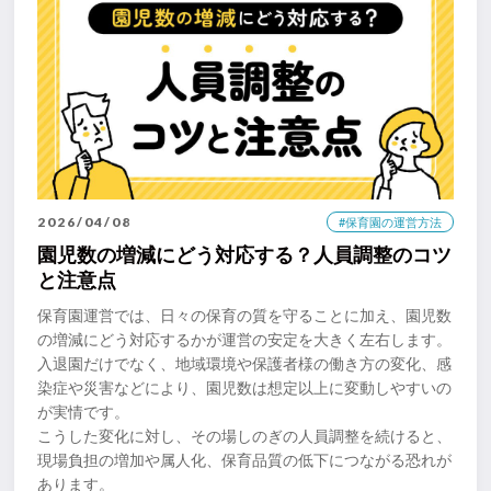
2026/04/08
#保育園の運営方法
園児数の増減にどう対応する？人員調整のコツ
と注意点
保育園運営では、日々の保育の質を守ることに加え、園児数
の増減にどう対応するかが運営の安定を大きく左右します。
入退園だけでなく、地域環境や保護者様の働き方の変化、感
染症や災害などにより、園児数は想定以上に変動しやすいの
が実情です。
こうした変化に対し、その場しのぎの人員調整を続けると、
現場負担の増加や属人化、保育品質の低下につながる恐れが
あります。