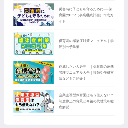
2
災害時に子どもを守るために──保
育園のBCP（事業継続計画）作成ガ
イド
3
保育園の感染症対策マニュアル｜季
節別の予防策
4
作成したい人必見！｜保育園の危機
管理マニュアル大全｜種類や作成方
法などをご紹介！
5
企業主導型保育園はもう使えない？
制度停止の背景と今後の代替策を徹
底解説