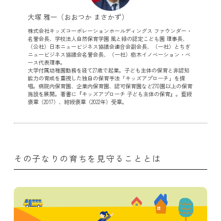
大塚 雅一（おおつか まさかず）
株式会社キッズコーポレーションホールディングス ファウンダー・
名誉会長、学校法人自然保育学園 風と緑の認定こども園 理事長、
（公社）日本ニュービジネス協議会連合会副会長、（一社）とちぎ
ニュービジネス協議会名誉会長、（一社）栃木イノベーション・ベ
ース代表理事。
大学付属幼稚園勤務を経て27歳で起業。子ども主体の保育と非認知
能力の育成を重視した独自の保育手法「キッズアプローチ」を提
唱。病院内保育園、企業内保育園、認可保育園など270園以上の保育
施設を展開。著書に『キッズアプローチ 子ども主体の保育』。藍綬
褒章（2017）、紺綬褒章（2022年）受章。
その子なりの育ちを見守ることとは