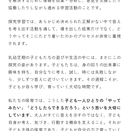
を解決するために情報を収集・分析し、意見を交換したり
協働したりしながら進める学習活動のことです。
探究学習では、あらかじめ決められた正解がない中で答え
を考え出す活動を通して、導き出した結果だけでなく、ど
うやってそこにたどり着いたのかのプロセスが非常に重視
されます。
乳幼児期の子どもたちの遊びや生活の中には、まさにこの
探究の姿があります。子どもたちは、身の回りの出来事に
興味を持ち、自分なりに考え、試し、時には失敗しなが
ら、少しずつ答えに近づいていきます。その過程こそが、
子どもが自ら学び、育っていく大切な時間です。
私たちの保育では、こうした
子ども一人ひとりの「やって
みたい」「どうしたらできるだろう」という思いを大切に
しています
。大人がすぐに答えを示すのではなく、子ども
自身が考え、気づき、行動する機会を支えること。それが
子ども主体の保育であり、子どもが自分の力で育っていく