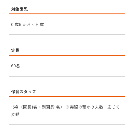
対象園児
0 歳6 か月～ 6 歳
定員
60名
保育スタッフ
15名（園長1名・副園長1名） ※実際の預かり人数に応じて
変動