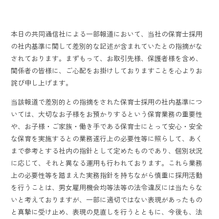
本日の共同通信社による一部報道において、当社の保育士採用
の社内基準に関して差別的な記述が含まれていたとの指摘がな
されております。まずもって、お取引先様、保護者様を含め、
関係者の皆様に、ご心配をお掛けしておりますことを心よりお
詫び申し上げます。
当該報道で差別的との指摘をされた保育士採用の社内基準につ
いては、大切なお子様をお預かりするという保育業務の重要性
や、お子様・ご家族・働き手である保育士にとって安心・安全
な保育を実施するとの業務遂行上の必要性等に照らして、あく
まで参考とする社内の指針として定めたものであり、個別状況
に応じて、それと異なる運用も行われております。これら業務
上の必要性等を踏まえた実務指針を持ちながら慎重に採用活動
を行うことは、男女雇用機会均等法等の法令違反には当たらな
いと考えておりますが、一部に適切ではない表現があったもの
と真摯に受け止め、表現の見直しを行うとともに、今後も、法