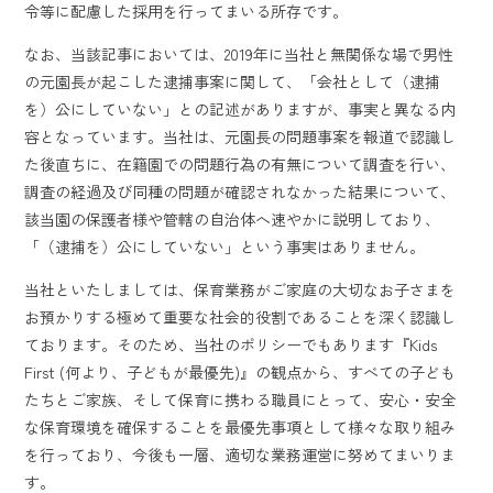
令等に配慮した採用を行ってまいる所存です。
なお、当該記事においては、2019年に当社と無関係な場で男性
の元園長が起こした逮捕事案に関して、「会社として（逮捕
を）公にしていない」との記述がありますが、事実と異なる内
容となっています。当社は、元園長の問題事案を報道で認識し
た後直ちに、在籍園での問題行為の有無について調査を行い、
調査の経過及び同種の問題が確認されなかった結果について、
該当園の保護者様や管轄の自治体へ速やかに説明しており、
「（逮捕を）公にしていない」という事実はありません。
当社といたしましては、保育業務がご家庭の大切なお子さまを
お預かりする極めて重要な社会的役割であることを深く認識し
ております。そのため、当社のポリシーでもあります『Kids
First (何より、子どもが最優先)』の観点から、すべての子ども
たちとご家族、そして保育に携わる職員にとって、安心・安全
な保育環境を確保することを最優先事項として様々な取り組み
を行っており、今後も一層、適切な業務運営に努めてまいりま
す。