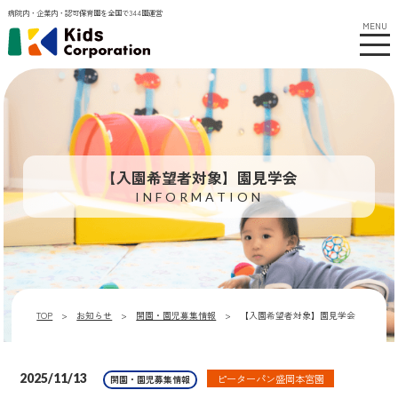
病院内・企業内・認可保育園を全国で344園運営
MENU
【入園希望者対象】園見学会
INFORMATION
TOP
お知らせ
開園・園児募集情報
【入園希望者対象】園見学会
2025/11/13
ピーターパン盛岡本宮園
開園・園児募集情報