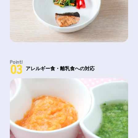
Point!
03
アレルギー食・離乳食への対応