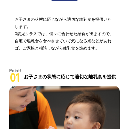
お子さまの状態に応じながら適切な離乳食を提供いた
します。
0歳児クラスでは、個々に合わせた給食が出ますので、
自宅で離乳食を食べさせていて気になる点などがあれ
ば、ご家族と相談しながら離乳食を進めます。
Point!
01
お子さまの状態に応じて
適切な離乳食を提供