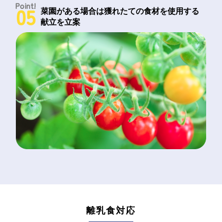
Point!
05
菜園がある場合は獲れたての食材を
使用する
献立を立案
離乳食対応