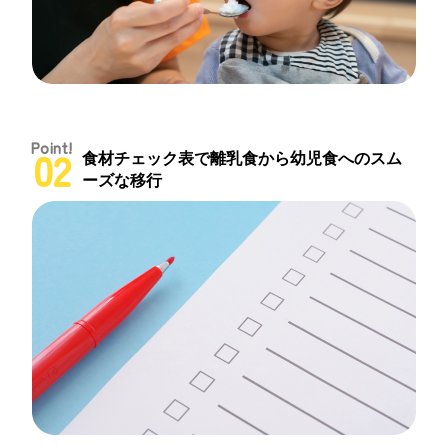
Point!
02
食材チェック表で離乳食から
幼児食へのスム
ーズな移行