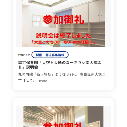
開園・園児募集情報
2018.10.09
認可保育園「大空と大地のなーさりぃ南大塚園
Ⅱ」説明会
丸の内線「新大塚駅」より徒歩3分。 豊島区南大塚二
丁目にて、...more