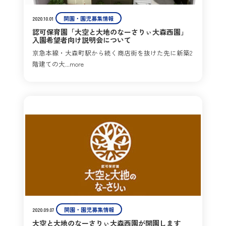
開園・園児募集情報
2020.10.01
認可保育園「大空と大地のなーさりぃ大森西園」
入園希望者向け説明会について
京急本線・大森町駅から続く商店街を抜けた先に新築2
階建ての大...more
開園・園児募集情報
2020.09.07
大空と大地のなーさりぃ大森西園が開園します