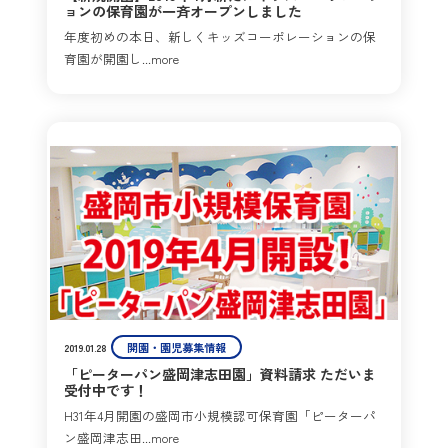
ョンの保育園が一斉オープンしました
年度初めの本日、新しくキッズコーポレーションの保
育園が開園し...more
開園・園児募集情報
2019.01.28
「ピーターパン盛岡津志田園」資料請求 ただいま
受付中です！
H31年4月開園の盛岡市小規模認可保育園「ピーターパ
ン盛岡津志田...more