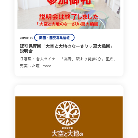
開園・園児募集情報
2019.09.26
認可保育園「大空と大地のなーさりぃ扇大橋園」
説明会
日暮里・舎人ライナー「高野」駅より徒歩7分。園庭、
充実した遊...more