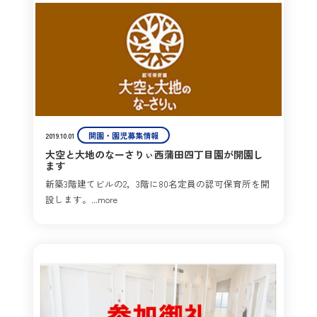
開園・園児募集情報
2019.10.01
大空と大地のなーさりぃ西蒲田四丁目園が開園し
ます
新築3階建てビルの2，3階に80名定員の認可保育所を開
設します。...more