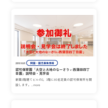
開園・園児募集情報
2019.10.01
認可保育園「大空と大地のなーさりぃ西蒲田四丁
目園」説明会・見学会
新築3階建てビルの2，3階に80名定員の認可保育所を開
設します。...more