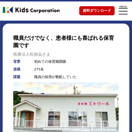
menu
資料ダウンロード
職員だけでなく、患者様にも喜ばれる保育
園です
医療法人松徳会さま
背景
初めての保育園開園
規模
275名
課題
職員の採用が難航していた